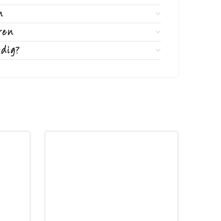
n
ren
odig?