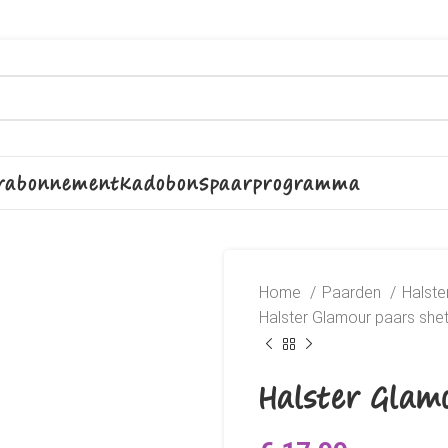
rabonnement
Kadobon
Spaarprogramma
Home
Paarden
Halst
Halster Glamour paars she
Halster Glam