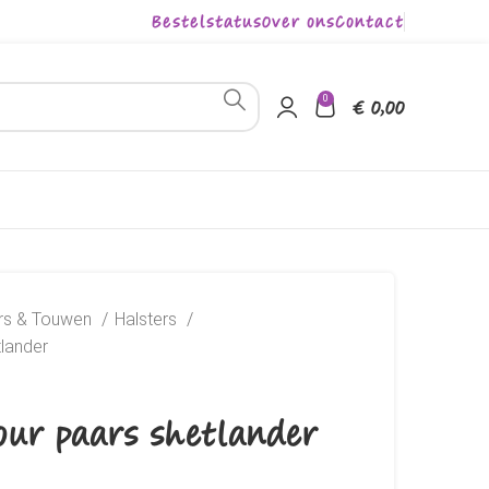
Bestelstatus
Over ons
Contact
0
€
0,00
ers & Touwen
Halsters
tlander
our paars shetlander