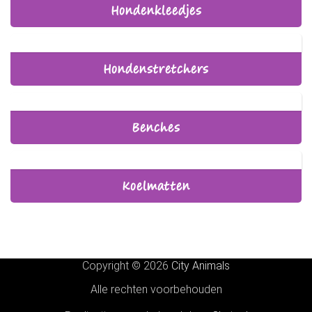
Hondenkleedjes
Hondenstretchers
Benches
Koelmatten
Copyright © 2026
City Animals
Alle rechten voorbehouden