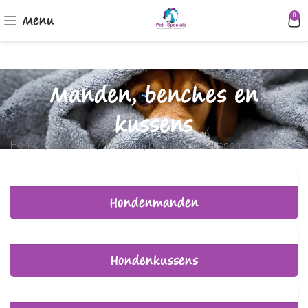
Menu
0
Manden, benches en
kussens
Home
Honden
Manden, benches en kussens
Hondenmanden
Hondenkussens