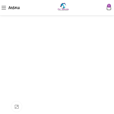
Menu
0
Klik om te vergroten