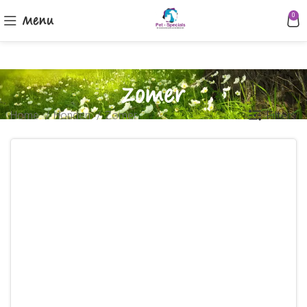
Menu
0
Zomer
Filters
Home
Honden
Zomer