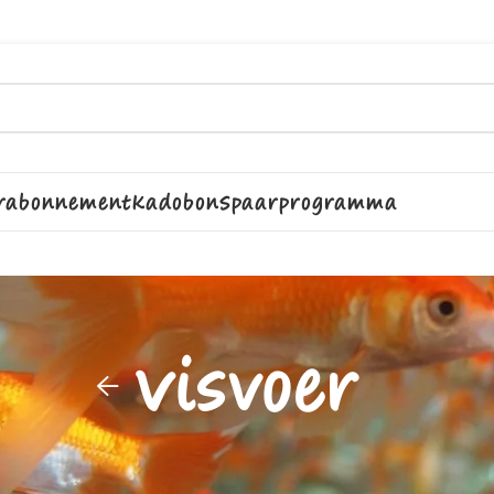
rabonnement
Kadobon
Spaarprogramma
Visvoer