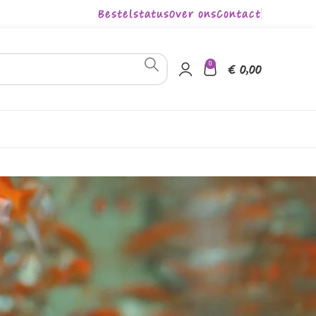
Bestelstatus
Over ons
Contact
0
€
0,00