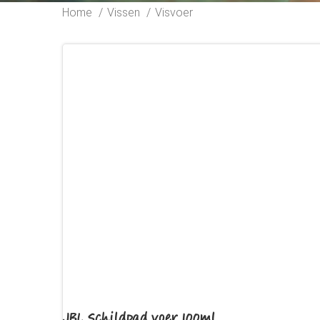
Home
Vissen
Visvoer
JBL Schildpad voer 100ml