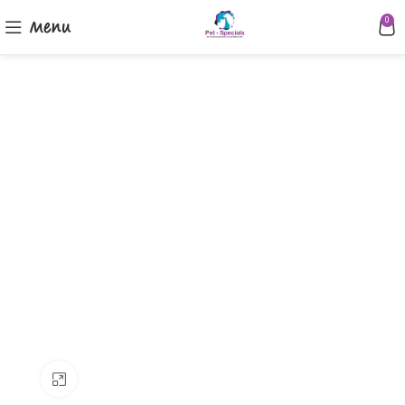
Menu
0
Klik om te vergroten