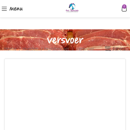
Menu
0
Versvoer
Filters
Home
Honden
Hondenvoer
Versvoer