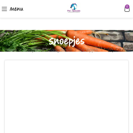
Menu
0
Snoepjes
Filters
Home
Konijnen & Knaagdieren
Snoepjes