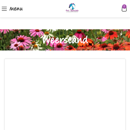
Menu
0
Weerstand
Filters
Home
Katten
Apotheek kat
Weerstand