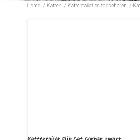
Home
Katten
Kattentoilet en toebehoren
Ka
Kattentoilet Flip Cat Corner zwart