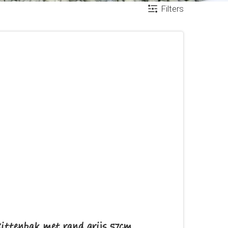
Filters
Kittenbak met rand grijs 57cm