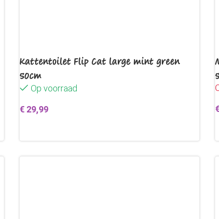
Kattentoilet Flip Cat large mint green
50cm
O
Op voorraad
€
29,99
Toevoegen aan winkelwagen