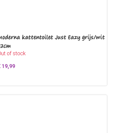
Moderna kattentoilet Just Eazy grijs/wit
52cm
ut of stock
€
19,99
Lees verder