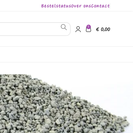
Bestelstatus
Over ons
Contact
0
€
0,00