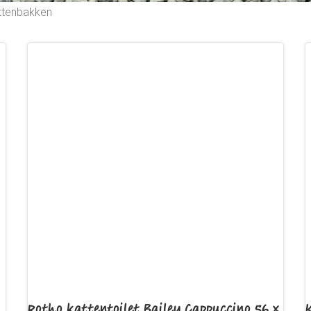
ttenbakken
Rotho kattentoilet Bailey Cappuccino 56 x