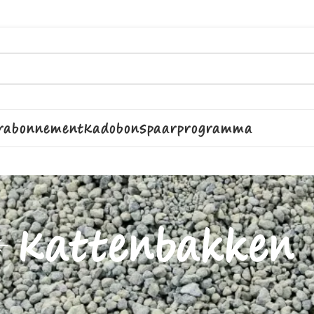
rabonnement
Kadobon
Spaarprogramma
Kattenbakken