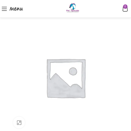
Menu
0
Klik om te vergroten