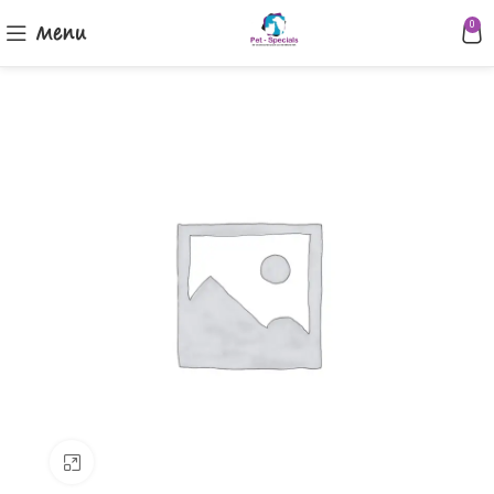
Menu
0
Klik om te vergroten