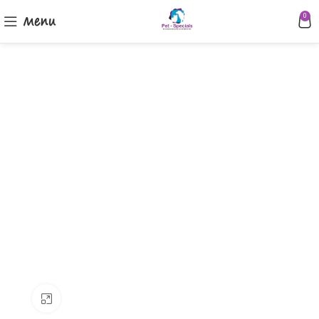
Menu
0
Klik om te vergroten