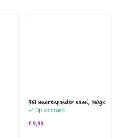
s. gedehydreerde luzerne. gedehydreerde
 FOS). meelwormen en havervlokken.
BSI mierenpoeder somi, 150gr.
Op voorraad
€
9,99
en
Toevoegen aan winkelwagen