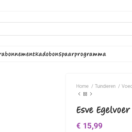
rabonnement
Kadobon
Spaarprogramma
Home
Tuindieren
Voe
Esve Egelvoer
€
15,99