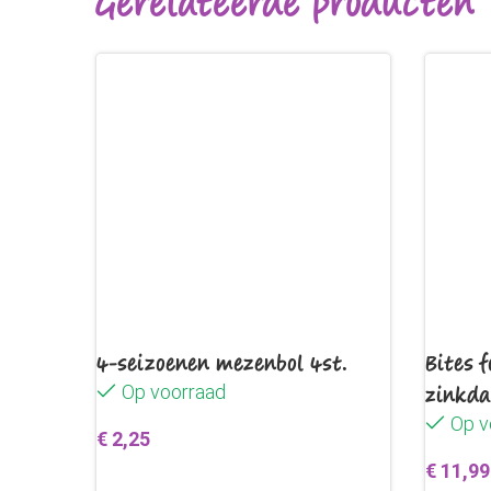
Gerelateerde producten
4-seizoenen mezenbol 4st.
Bites 
Op voorraad
zinkd
Op v
€
2,25
€
11,99
Toevoegen aan winkelwagen