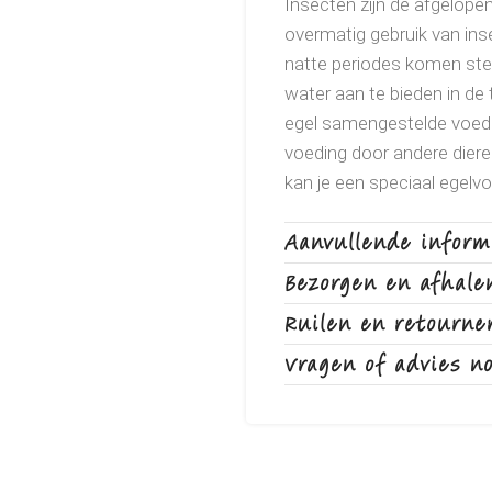
Insecten zijn de afgelop
overmatig gebruik van in
natte periodes komen stee
water aan te bieden in de 
egel samengestelde voed
voeding door andere diere
kan je een speciaal egel
opslagbox waarin je een i
Aanvullende inform
eventueel met een tunnel,
op zijn kop over de voedi
Bezorgen en afhale
baksteen erop voor het ge
Ruilen en retourne
bij en je kan wel zien of e
Vragen of advies n
Samenstelling:
Gedehydr
gehydrolyseerde haring 8%
gehydrolyseerde kip. erwt
gedehydreerde bietenpulp. 