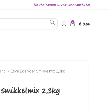
Bestelstatus
Over ons
Contact
0
€
0,00
ding
Esve Egelvoer Smikkelmix 2,3kg
 Smikkelmix 2,3kg