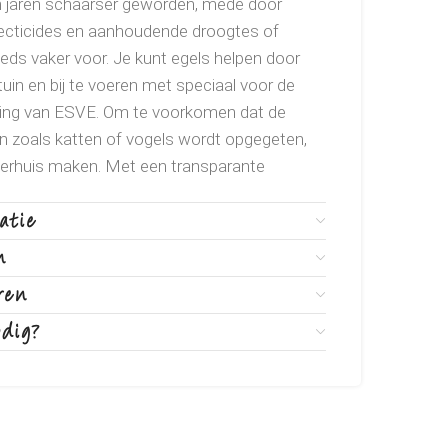
en jaren schaarser geworden, mede door
secticides en aanhoudende droogtes of
ds vaker voor. Je kunt egels helpen door
tuin en bij te voeren met speciaal voor de
ing van ESVE. Om te voorkomen dat de
n zoals katten of vogels wordt opgegeten,
voerhuis maken. Met een transparante
ngang maakt van ongeveer 15 bij 15 cm,
atie
 kan je de voeding veilig aanbieden. Gewoon
ng en eventueel water zetten met een
n
wicht. Zo kunnen katten of vogels er niet
ren
gels er gebruik van maken.
odig?
eerde kip 48%. gedehydreerde aardappel.
. kippenvet. gedehydreerde haring 3%.
en. gedehydreerd ei. gedehydreerde appel.
yucca schidigera extract. zalmolie.