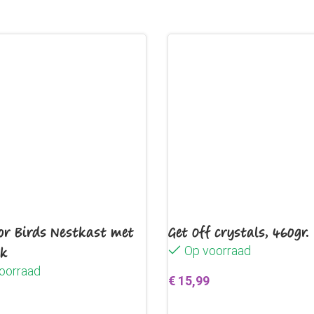
gedehydreerde cranberrie
wortel. inuline (bron van
for Birds Nestkast met
Get Off crystals, 460gr.
ak
Op voorraad
oorraad
€
15,99
Toevoegen aan winkelwag