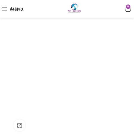
Menu
0
Klik om te vergroten