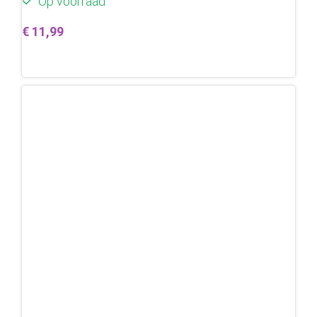
Op voorraad
€
11,99
Toevoegen aan winkelwagen