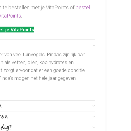
m te bestellen met je VitaPoints of
bestel
VitaPoints
.
t je VitaPoints
 van veel tuinvogels. Pinda’s zijn rijk aan
 als vetten, oliën, koolhydrates en
it zorgt ervoor dat er een goede conditie
nda’s mogen het hele jaar gegeven
n
ren
odig?