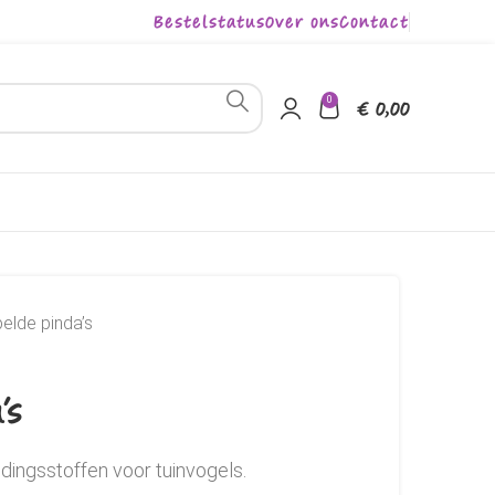
Bestelstatus
Over ons
Contact
0
€
0,00
elde pinda’s
’s
oedingsstoffen voor tuinvogels.