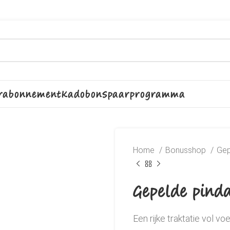
rabonnement
Kadobon
Spaarprogramma
Home
Bonusshop
Gep
Gepelde pinda
Een rijke traktatie vol v