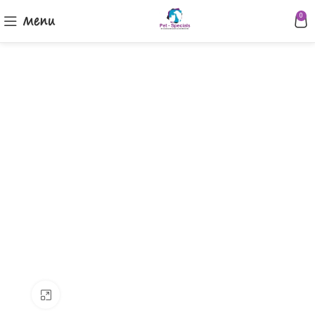
Menu
0
Klik om te vergroten