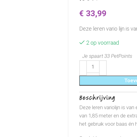
€
33,99
Deze leren vario lijn is v
2 op voorraad
Je spaart 33 PetPoints
Toev
Beschrijving
Deze
leren variolijn is va
van 1,85 meter en de extra 
het gebruik voor baas én 