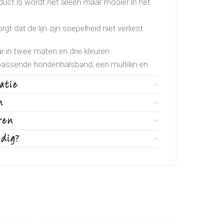
uct is wordt het alleen maar mooier in het
t dat de lijn zijn soepelheid niet verliest.
aar in twee maten en drie kleuren.
jpassende hondenhalsband, een multilijn en
verkrijgbaar.
atie
n
ren
odig?