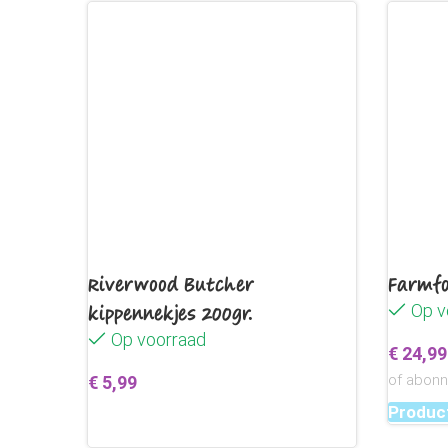
Riverwood Butcher
Farmfo
kippennekjes 200gr.
Op v
Op voorraad
€
24,99
of abon
€
5,99
Product
Toevoegen aan winkelwagen