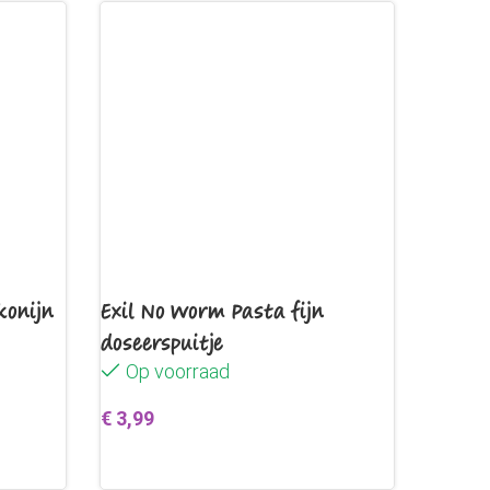
konijn
Exil No Worm Pasta fijn
doseerspuitje
Op voorraad
€
3,99
en
Toevoegen aan winkelwagen