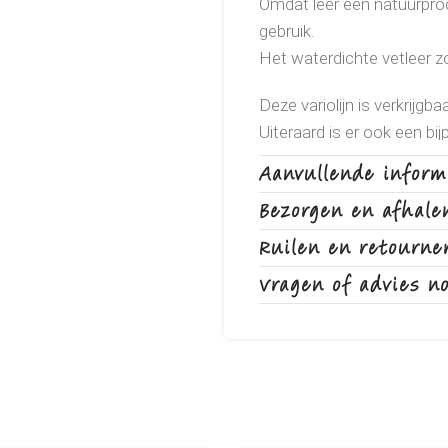
Omdat leer een natuurprod
gebruik.
Het waterdichte vetleer zorg
Deze variolijn is verkrijgb
Uiteraard is er ook een bi
een standaard kortere lijn 
Aanvullende inform
Afmeting 16mm x 185cm
Bezorgen en afhale
Ruilen en retourne
Vragen of advies n