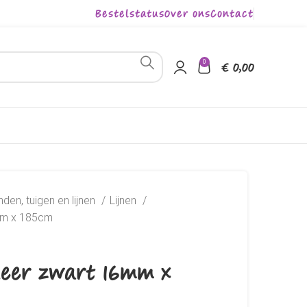
Bestelstatus
Over ons
Contact
0
€
0,00
den, tuigen en lijnen
Lijnen
6mm x 185cm
tleer zwart 16mm x