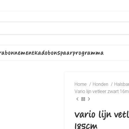
rabonnement
Kadobon
Spaarprogramma
Home
Honden
Halsban
Vario lijn vetleer zwart 1
Vario lijn ve
185cm