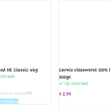
od HE Classic 4kg
Carnis vleesworst 100% 
oorraad
200gr.
Op voorraad
5%
neren en opslaan
€
2,99
 bekijken
Toevoegen aan winkelwag