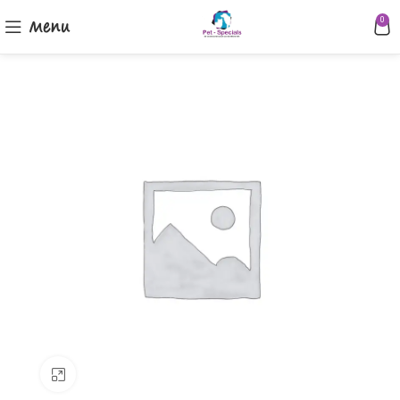
Menu
0
Klik om te vergroten