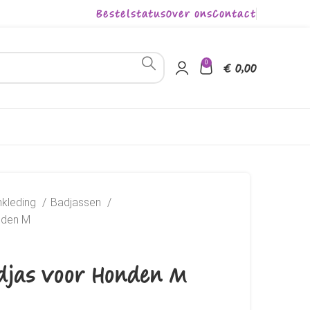
Bestelstatus
Over ons
Contact
0
€
0,00
kleding
Badjassen
nden M
djas Voor Honden M