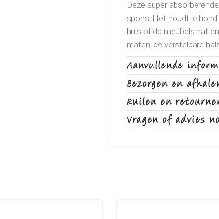
Deze super absorberende 
spons. Het houdt je hond 
huis of de meubels nat en
maten, de verstelbare hals
voor vrijwel elke hond de 
Aanvullende inform
badjas geschikt voor alle
Bezorgen en afhale
extreem duurzaam, super 
badjas antibacterieel en d
Ruilen en retourne
Vragen of advies n
Je kunt deze badjas gebrui
geworden. De badjas houd
voorkomen. Ook absorbeer
je huis droog en schoon blij
gewassen hebt.
Materiaal