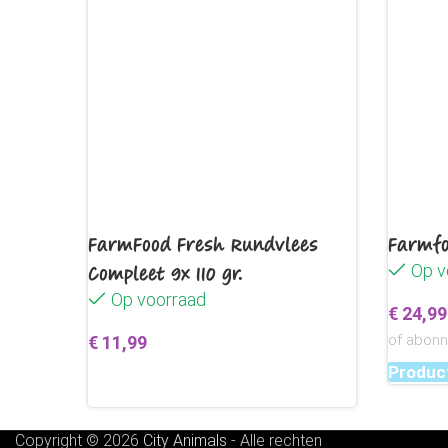
FarmFood Fresh Rundvlees
Farmfo
Compleet 9x 110 gr.
Op v
Op voorraad
€
24,99
of abon
€
11,99
Product
Toevoegen aan winkelwagen
Copyright © 2026
City Animals
-
Alle rechten