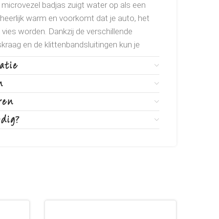
microvezel badjas zuigt water op als een
heerlijk warm en voorkomt dat je auto, het
 vies worden. Dankzij de verschillende
kraag en de klittenbandsluitingen kun je
perfecte badjas vinden. Daarnaast is de
atie
 vachtsoorten. De Royal Dry badjas is
n
zacht en neemt geen geurtjes op. Ook is de
roogt erg snel.
ren
odig?
ken als je hond tijdens het wandelen nat is
t je hond warm en helpt zo onderkoeling te
t het water supersnel, waardoor je auto of
ft. Of gebruik de badjas als jij je hond