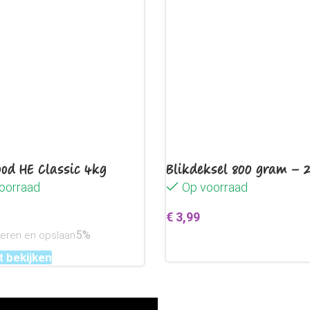
Microvezel chenille, 80% 
Wasvoorschrift
Machine wasbaar tot 30°
Maattabel
Vind eenvoudig de juiste 
Meet de ruglengte van nek
od HE Classic 4kg
Blikdeksel 800 gram – 
oorraad
Op voorraad
Maat
Nekomvang
€
3,99
5%
neren en opslaan
Toevoegen aan winkelwag
XS
40 cm
 bekijken
S
50 cm