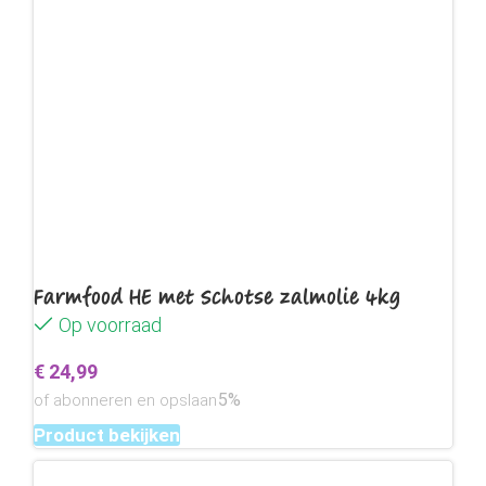
Farmfood HE met Schotse zalmolie 4kg
Op voorraad
€
24,99
5%
of abonneren en opslaan
Product bekijken