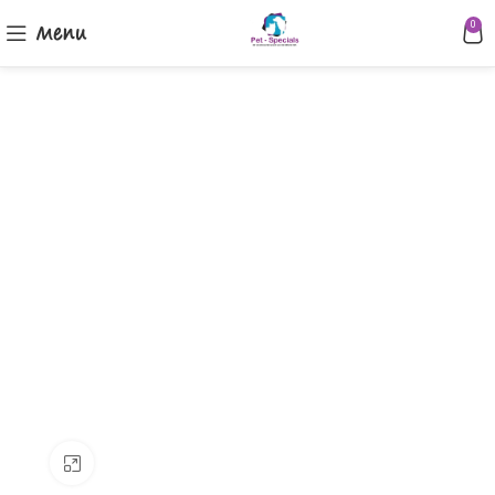
Menu
0
Klik om te vergroten