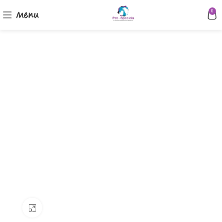
Menu
0
Klik om te vergroten