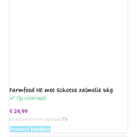
Farmfood HE met Schotse zalmolie 4kg
Op voorraad
€
24,99
5%
of abonneren en opslaan
Product bekijken