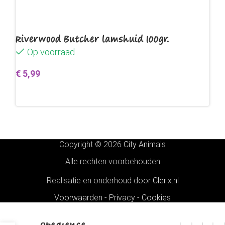
Riverwood Butcher lamshuid 100gr.
Op voorraad
€
5,99
Toevoegen aan winkelwagen
Copyright © 2026
City Animals
Alle rechten voorbehouden
Realisatie en onderhoud door
Clerix.nl
Voorwaarden
-
Privacy
-
Cookies
Rogz Utility