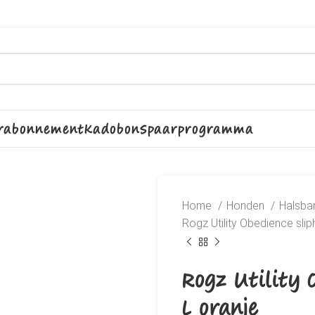
rabonnement
Kadobon
Spaarprogramma
Home
Honden
Halsban
Rogz Utility Obedience slip
Rogz Utility 
L oranje