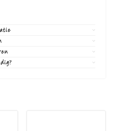
atie
n
ren
odig?