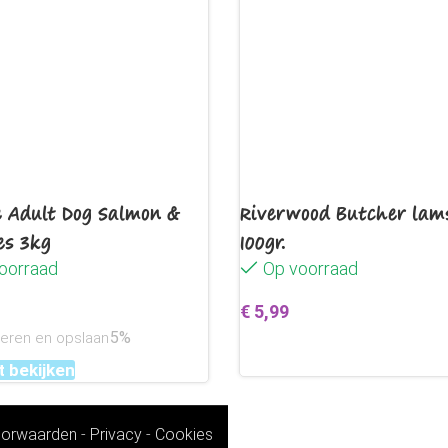
e Adult Dog Salmon &
Riverwood Butcher lam
es 3kg
100gr.
oorraad
Op voorraad
€
5,99
5%
neren en opslaan
Toevoegen aan winkelwag
 bekijken
orwaarden
-
Privacy
-
Cookies