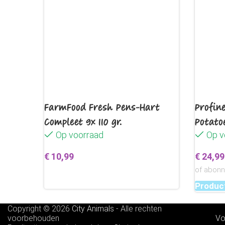
FarmFood Fresh Pens-Hart
Profin
Compleet 9x 110 gr.
Potato
Op voorraad
Op v
€
10,99
€
24,99
of abon
Toevoegen aan winkelwagen
Product
Copyright © 2026
City Animals
-
Alle rechten
voorbehouden
Vo