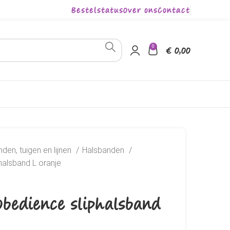
Bestelstatus
Over ons
Contact
0
€
0,00
den, tuigen en lijnen
Halsbanden
halsband L oranje
Obedience sliphalsband