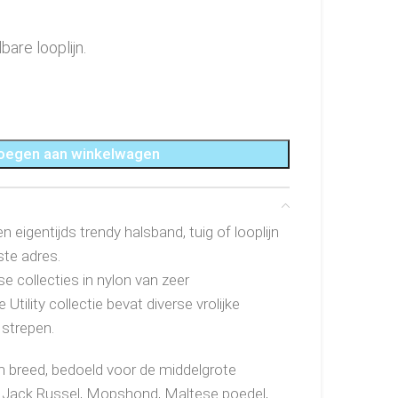
bare looplijn.
oegen aan winkelwagen
 eigentijds trendy halsband, tuig of looplijn
ste adres.
e collecties in nylon van zeer
Utility collectie bevat diverse vrolijke
 strepen.
 mm breed, bedoeld voor de middelgrote
d Jack Russel, Mopshond, Maltese poedel,