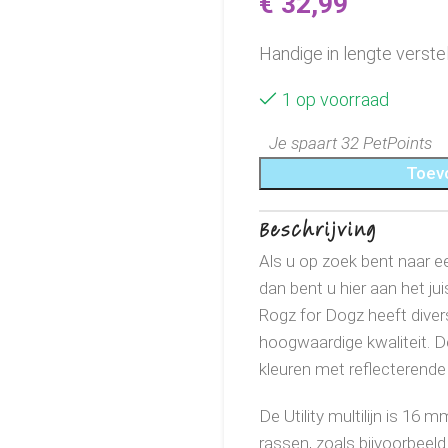
€
32,99
Handige in lengte verstel
1 op voorraad
Je spaart 32 PetPoints
Toev
Beschrijving
Als u op zoek bent naar een
dan bent u hier aan het jui
Rogz for Dogz heeft divers
hoogwaardige kwaliteit. De 
kleuren met reflecterende
De Utility multilijn is 16
rassen, zoals bijvoorbeel