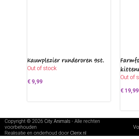
Kauwplezier runderoren 9st.
Farmfo
Out of stock
kitten
Out of 
€
9,99
€
19,99
Lees verder
Lees v
Copyright © 2026
City Animals
-
Alle rechten
voorbehouden
Vo
Realisatie en onderhoud door
Clerix.nl