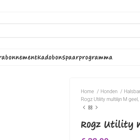
rabonnement
Kadobon
Spaarprogramma
Home
Honden
Halsban
Rogz Utility multilijn M geel,
Rogz Utility m