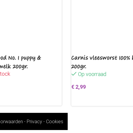
od No. 1 puppy &
Carnis vleesworst 100% 
melk 200gr.
200gr.
stock
Op voorraad
€
2,99
erder
Toevoegen aan winkelwag
orwaarden
-
Privacy
-
Cookies