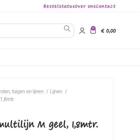
Bestelstatus
Over ons
Contact
0
€
0,00
den, tuigen en lijnen
Lijnen
 1,8mtr.
ultilijn M geel, 1,8mtr.