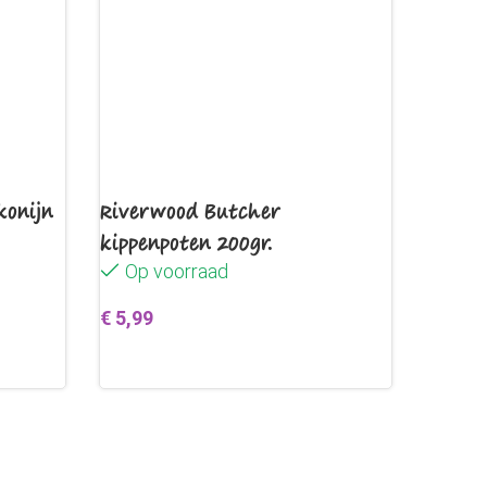
konijn
Riverwood Butcher
kippenpoten 200gr.
Op voorraad
€
5,99
en
Toevoegen aan winkelwagen