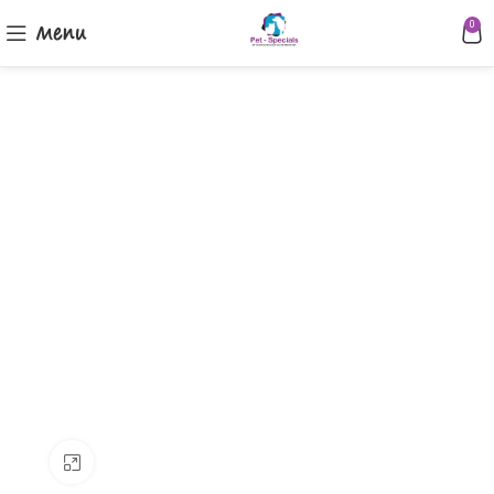
Menu
0
Klik om te vergroten