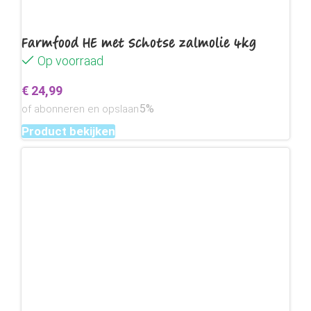
Farmfood HE met Schotse zalmolie 4kg
Op voorraad
€
24,99
5%
of abonneren en opslaan
Product bekijken