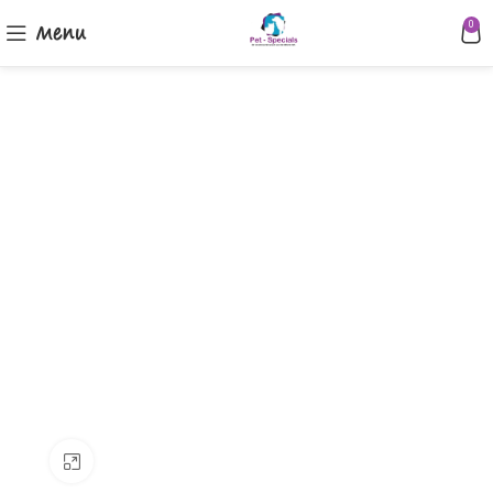
Menu
0
Klik om te vergroten