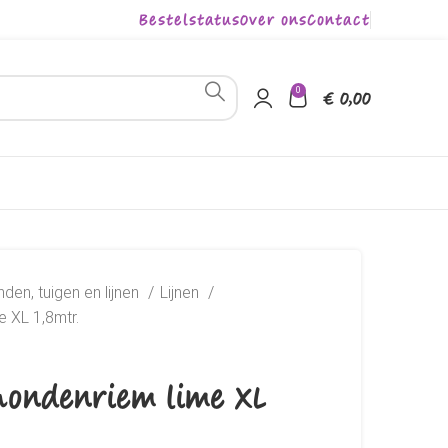
Bestelstatus
Over ons
Contact
0
€
0,00
den, tuigen en lijnen
Lijnen
e XL 1,8mtr.
 hondenriem lime XL