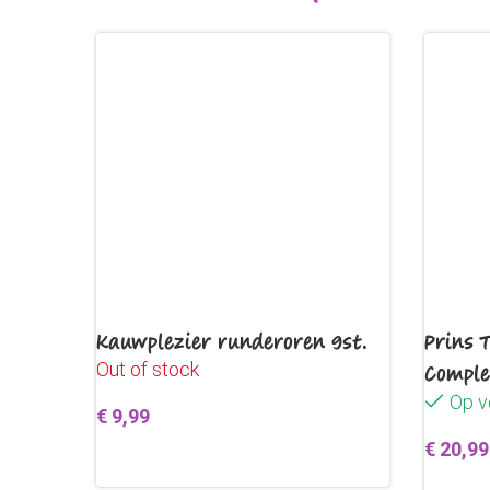
Kauwplezier runderoren 9st.
Prins 
Out of stock
Comple
Op v
€
9,99
€
20,99
Lees verder