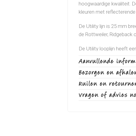
hoogwaardige kwaliteit. De 
kleuren met reflecterende
De Utility lijn is 25 mm 
de Rottweiler, Ridgeback o
De Utility looplijn heeft e
Aanvullende inform
Wie durft er nu nog te zeg
over straat kan gaan?
Bezorgen en afhale
Verwen uw hond met een 
Ruilen en retourne
looplijn
.
Vragen of advies n