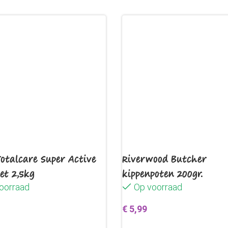
Totalcare Super Active
Riverwood Butcher
et 2,5kg
kippenpoten 200gr.
oorraad
Op voorraad
€
5,99