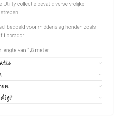
Utility collectie bevat diverse vrolijke
 strepen.
breed, bedoeld voor middenslag honden zoals
f Labrador.
en lengte van 1,8 meter.
atie
gen dat de viervoeter niet ongelooflijk stoer
n
Rogz for Dogz halsband en bijpassend
ren
odig?