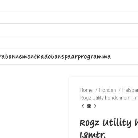
rabonnement
Kadobon
Spaarprogramma
Home
Honden
Halsban
Rogz Utility hondenriem lim
Rogz Utility
1,8mtr.