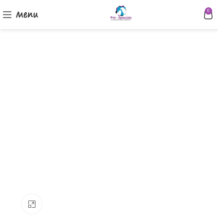
Menu
0
Klik om te vergroten