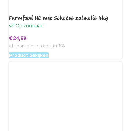
Farmfood HE met Schotse zalmolie 4kg
Op voorraad
€
24,99
5%
of abonneren en opslaan
Product bekijken