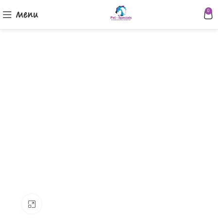
Menu
0
Klik om te vergroten