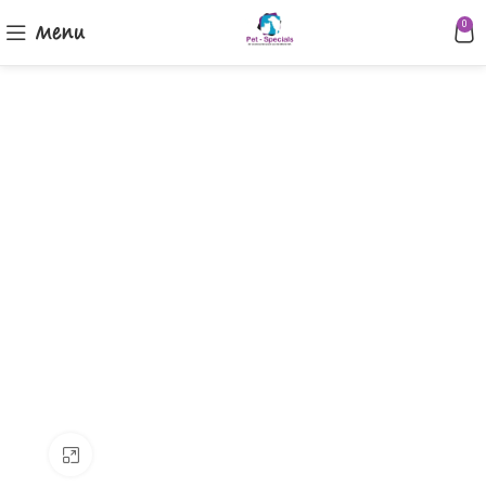
Menu
0
Klik om te vergroten