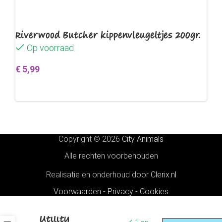
Riverwood Butcher kippenvleugeltjes 200gr.
Op voorraad
€
5,99
Toevoegen aan winkelwagen
Copyright © 2026
City Animals
Alle rechten voorbehouden
Realisatie en onderhoud door
Clerix.nl
Voorwaarden
-
Privacy
-
Cookies
Rogz
Utility