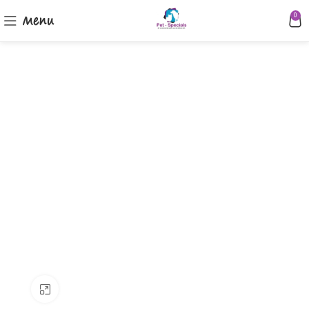
Menu
0
Klik om te vergroten