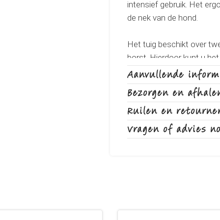
intensief gebruik. Het er
de nek van de hond.
Het tuig beschikt over tw
borst. Hierdoor kunt u het 
rug bevind zich nog een st
Aanvullende inform
voorzien van reflecterende
Bezorgen en afhale
Het tuig is ruim verstelba
Ruilen en retourne
een perfecte pasvorm bie
Vragen of advies n
Er is ook nog een oogje o
lampje kunt bevestigen.
Het hondentuig is leverba