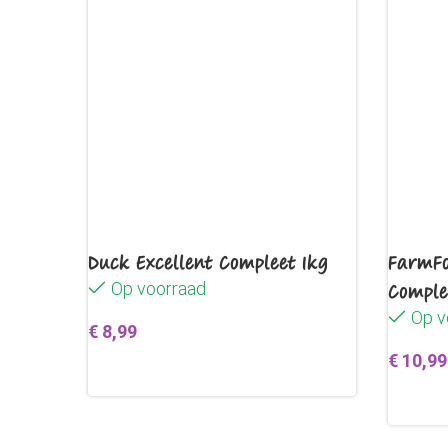
Duck Excellent Compleet 1kg
FarmFo
Op voorraad
Complee
Op v
€
8,99
€
10,99
Toevoegen aan winkelwagen
Toevo