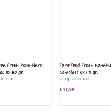
Maat
Borsto
S
23 – 37 
M
35 – 52 
L
45 – 75 
od Fresh Pens-Hart
FarmFood Fresh Rundvl
t 9x 110 gr.
Compleet 9x 110 gr.
oorraad
Op voorraad
XL
60 – 100
€
11,99
egen aan winkelwagen
Toevoegen aan winkelwag