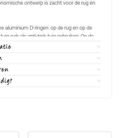
gonomische ontwerp is zacht voor de rug en
ee aluminium D-ringen: op de rug en op de
tuig ook als anti-trek tuig gebruiken. Op de
evig neopreen handvat. Verder is het tuig
atie
 strepen voor extra zichtbaarheid.
n
ar op vier verschillende punten, zodat het
ren
dt aan uw hond.
odig?
p de rug waaraan u een penning of een
ar in de volgende maten: