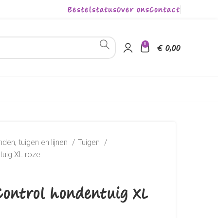
Bestelstatus
Over ons
Contact
0
€
0,00
den, tuigen en lijnen
Tuigen
tuig XL roze
Control hondentuig XL