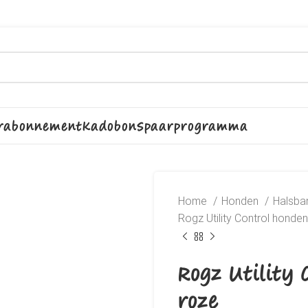
rabonnement
Kadobon
Spaarprogramma
Home
Honden
Halsban
Rogz Utility Control honden
Rogz Utility 
roze