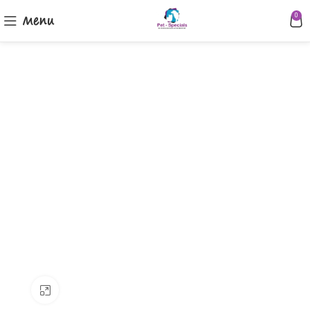
Menu
0
Klik om te vergroten