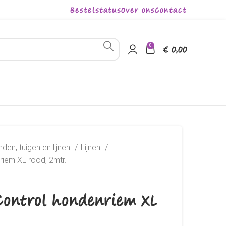
Bestelstatus
Over ons
Contact
0
€
0,00
den, tuigen en lijnen
Lijnen
riem XL rood, 2mtr.
 Control hondenriem XL