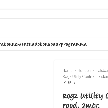
rabonnement
Kadobon
Spaarprogramma
Home
Honden
Halsban
Rogz Utility Control honden
Rogz Utility
rood, 2mtr.