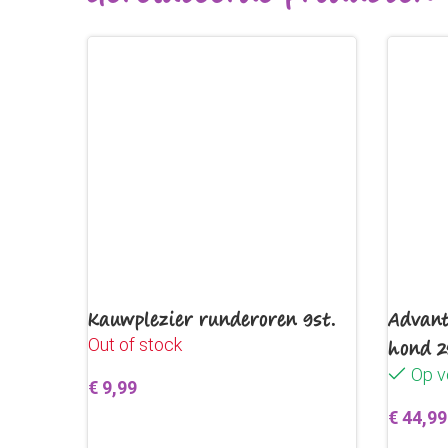
Kauwplezier runderoren 9st.
Advant
Out of stock
hond 2
Op v
€
9,99
€
44,99
Lees verder