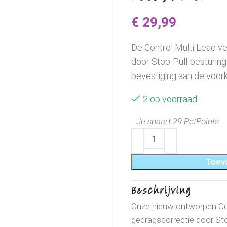
€
29,99
De Control Multi Lead v
door Stop-Pull-besturing 
bevestiging aan de voork
2 op voorraad
Je spaart 29 PetPoints
Toev
Beschrijving
Onze nieuw ontworpen Con
gedragscorrectie door Stop