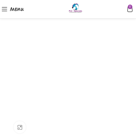
Menu
0
Klik om te vergroten