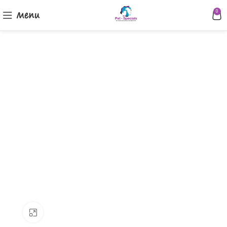
Menu
0
Klik om te vergroten