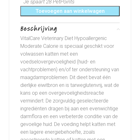
Je spaart 28 PetPoints
Toevoegen aan winkelwagen
Beschrijving
VitalCare Veterinary Diet Hypoallergenic
Moderate Calorie is speciaal geschikt voor
volwassen katten met een
voedselovergevoeligheid (huid- en
vachtproblemen) en/of ter ondersteuning van
maagdarmproblemen. Dit dieet bevat één
dierlijke eiwitbron en is tarweglutenvrij, wat de
kans op een overgevoeligheidsreactie
vermindert. De zorgvuldig geselecteerde
ingrediënten dragen bij aan een evenwichtige
darmflora en een verbeterde conditie van de
gevoelige huid. De voeding helpt katten met
een lagere energiebehoefte, zoals
gacastreerde katten of katten met een