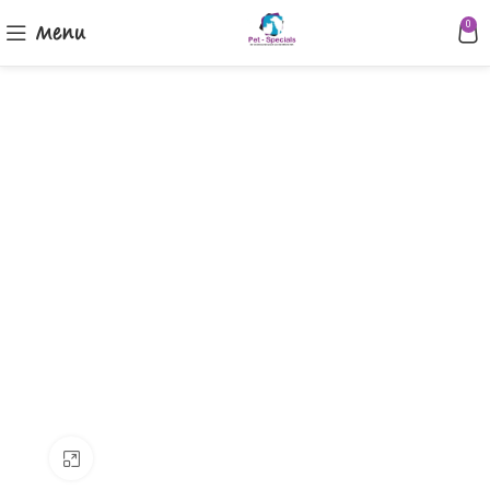
Menu
0
Klik om te vergroten