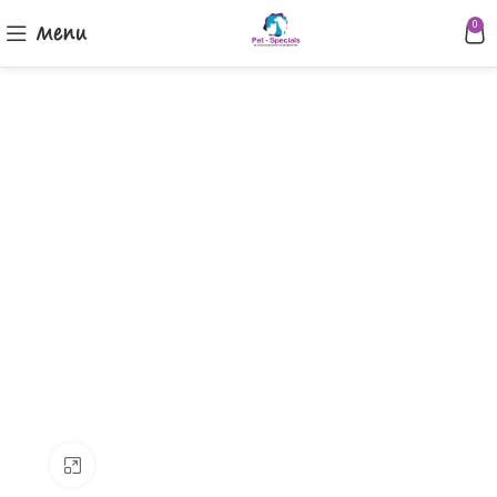
Menu
0
Klik om te vergroten