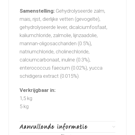
Samenstelling:
Gehydrolyseerde zalm,
mais, rijst, dierlijke vetten (gevogelte),
gehydrolyseerde lever, dicalciumfosfaat,
kaliumchloride, zalmolie, lijnzaadolie,
mannan-oligosacchariden (0.5%),
natriumchloride, cholinechloride,
calciumcarbonaat, inuline (0.3%),
enterococcus faecium (0.02%), yucca
schidigera extract (0.015%).
Verkrijgbaar in:
1,5 kg
5 kg
Aanvullende informatie