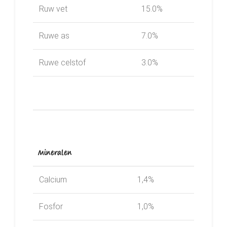
Ruw vet
15.0%
Ruwe as
7.0%
Ruwe celstof
3.0%
Mineralen
Calcium
1,4%
Fosfor
1,0%