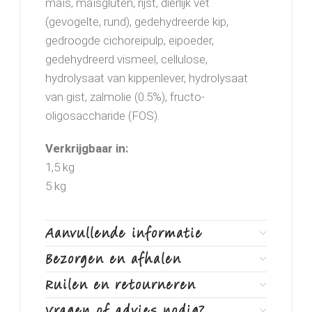
maïs, maïsgluten, rijst, dierlijk vet
(gevogelte, rund), gedehydreerde kip,
gedroogde cichoreipulp, eipoeder,
gedehydreerd vismeel, cellulose,
hydrolysaat van kippenlever, hydrolysaat
van gist, zalmolie (0.5%), fructo-
oligosaccharide (FOS).
Verkrijgbaar in:
1,5 kg
5 kg
Aanvullende informatie
Bezorgen en afhalen
Ruilen en retourneren
Vragen of advies nodig?