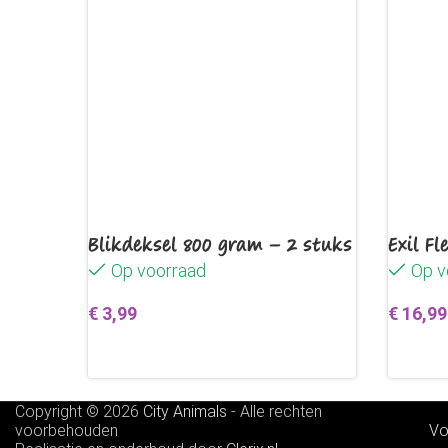
Blikdeksel 800 gram – 2 stuks
Exil Fl
Op voorraad
Op v
€
3,99
€
16,99
Toevoegen aan winkelwagen
Toevo
Copyright © 2026
City Animals
-
Alle rechten
voorbehouden
Vo