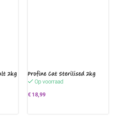
32,0%
20,0%
7,0%
4,0%
ult 2kg
Profine Cat Sterilised 2kg
28,0%
Op voorraad
€
18,99
en
Toevoegen aan winkelwagen