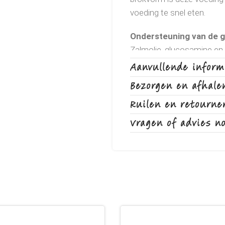
voeding te snel eten.
Ondersteuning van de 
Zalmolie, glucosamine en
Aanvullende inform
Glanzende vacht
Bezorgen en afhale
Zalmolie is rijk aan omeg
glanzende vacht.
Ruilen en retourne
Vragen of advies n
Aangepaste brokvorm
Vorm en grootte van de b
de voedingsopname van gr
Analyse
Vocht