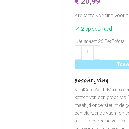
€
20,99
Krokante voeding voor a
2 op voorraad
Je spaart 20 PetPoints
Toev
Beschrijving
VitalCare Adult Maxi is e
katten van een groot ras (>
maaltijd ondersteunt de g
een glanzende vacht en ee
(door toevoeging van o.a
brokvorm is deze voeding o