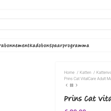
rabonnement
Kadobon
Spaarprogramma
Home
Katten
Kattenv
Prins Cat VitalCare Adult M
Prins Cat Vit