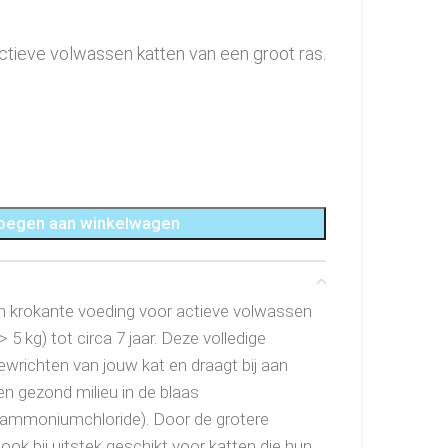
ctieve volwassen katten van een groot ras.
oegen aan winkelwagen
en krokante voeding voor actieve volwassen
 5 kg) tot circa 7 jaar. Deze volledige
ewrichten van jouw kat en draagt bij aan
n gezond milieu in de blaas
. ammoniumchloride). Door de grotere
ok bij uitstek geschikt voor katten die hun