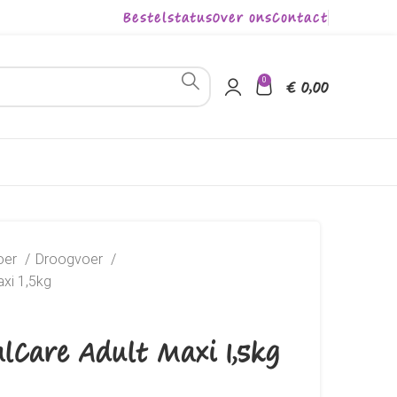
Bestelstatus
Over ons
Contact
0
€
0,00
oer
Droogvoer
axi 1,5kg
alCare Adult Maxi 1,5kg