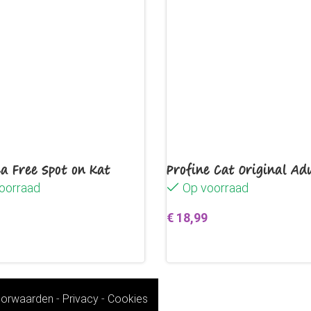
Ruw eiwit
Ruw vet
Ruwe as
Ruwe celstof
ea Free Spot on Kat
Profine Cat Original Ad
Koolhydraten
oorraad
Op voorraad
€
18,99
egen aan winkelwagen
Toevoegen aan winkelwag
orwaarden
-
Privacy
-
Cookies
Mineralen