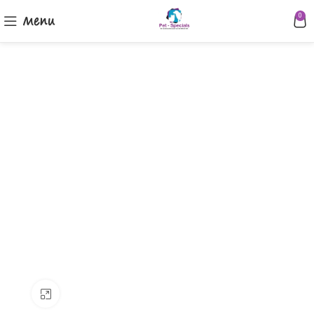
Menu
0
Klik om te vergroten