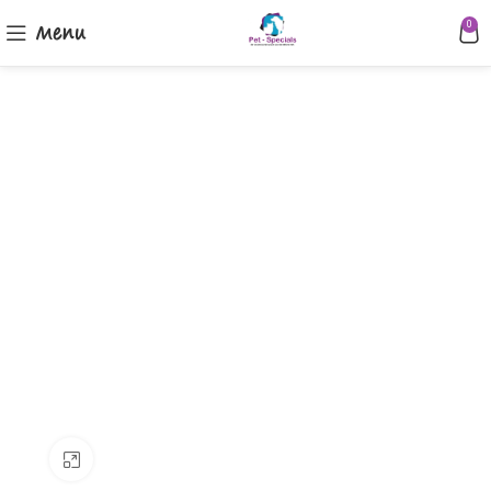
Menu
0
Klik om te vergroten