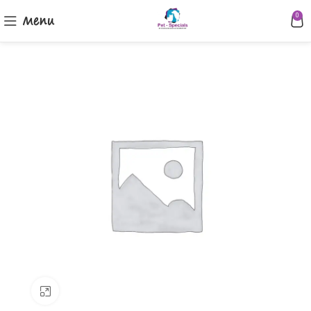
Menu
0
Klik om te vergroten