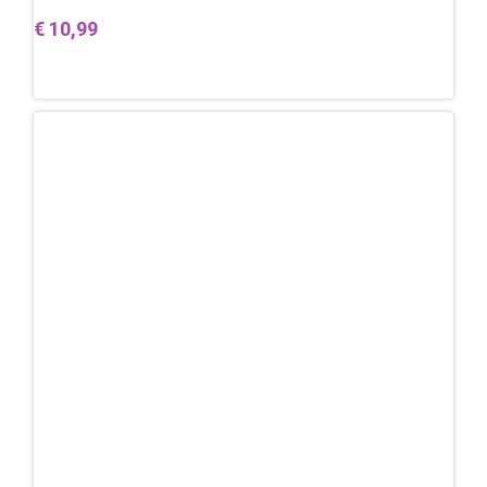
€
10,99
Toevoegen aan winkelwagen