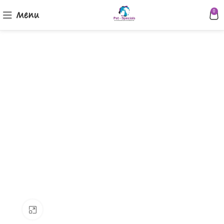
Menu
0
Klik om te vergroten