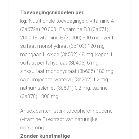
Toevoegingsmiddelen per
kg:
Nutritionele toevoegingen: Vitamine A
(3a672a) 20.000 IE.vitamine D3 (3a671)
2000 IE. vitamine E (3a700) 300 mg. ijzer II
sulfaat monohydraat (3b103) 120 mg.
mangaan II oxide (3b502) 48 mg. koper II
sulfaat pentahydraat (3b405) 6 mg.
zinksulfaat monohydraat (3b605) 180 mg.
calciumjodaat. watervrij (3b202) 1.2 mg.
natriumseleniet (3b801) 0.2 mg. taurine
(3a370) 1800 mg.
Antioxidanten: sterk tocopherol-houdend
(vitamine E) extract van natuurlijke
oorsprong.
Zonder kunstmatige