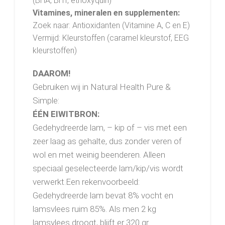
(BHA, BHT, ethoxyquin)
Vitamines, mineralen en supplementen:
Zoek naar: Antioxidanten (Vitamine A, C en E)
Vermijd: Kleurstoffen (caramel kleurstof, EEG
kleurstoffen)
DAAROM!
Gebruiken wij in Natural Health Pure &
Simple:
ÉÉN EIWITBRON:
Gedehydreerde lam, – kip of – vis met een
zeer laag as gehalte, dus zonder veren of
wol en met weinig beenderen. Alleen
speciaal geselecteerde lam/kip/vis wordt
verwerkt.Een rekenvoorbeeld:
Gedehydreerde lam bevat 8% vocht en
lamsvlees ruim 85%. Als men 2 kg
lamsvlees droogt, blijft er 320 gr