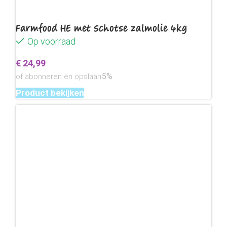
Farmfood HE met Schotse zalmolie 4kg
Op voorraad
€
24,99
5%
of abonneren en opslaan
Product bekijken