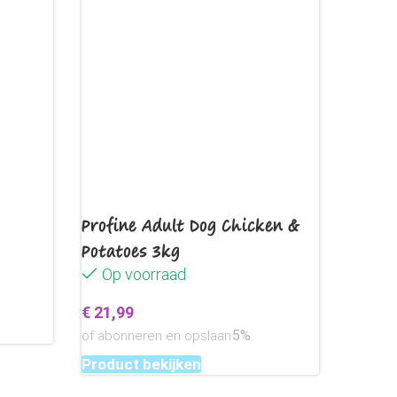
Profine Adult Dog Chicken &
Potatoes 3kg
Op voorraad
€
21,99
en
5%
of abonneren en opslaan
Product bekijken