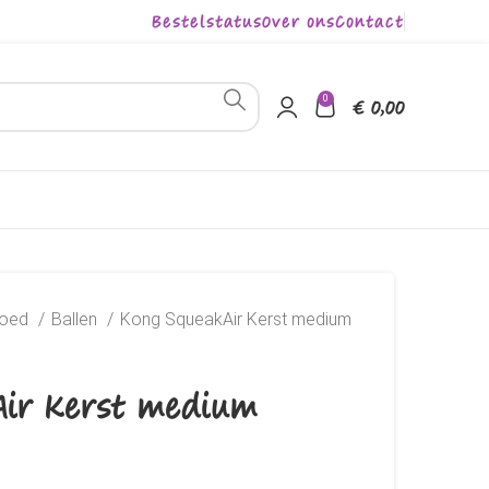
Bestelstatus
Over ons
Contact
0
€
0,00
goed
Ballen
Kong SqueakAir Kerst medium
ir Kerst medium