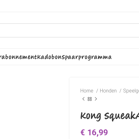
rabonnement
Kadobon
Spaarprogramma
Home
Honden
Speel
Kong SqueakA
€
16,99