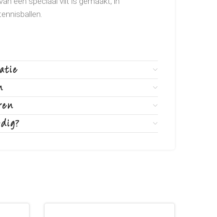
n een speciaal vilt is gemaakt, in
ennisballen.
atie
n
ren
odig?