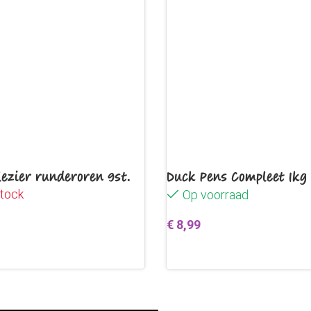
ezier runderoren 9st.
Duck Pens Compleet 1kg
stock
Op voorraad
€
8,99
erder
Toevoegen aan winkelwag