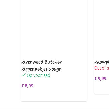
Riverwood Butcher
Kauwpl
Out of 
kippennekjes 200gr.
Op voorraad
€
9,99
€
5,99
Lees v
Toevoegen aan winkelwagen