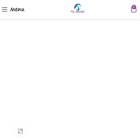
Menu
0
Klik om te vergroten