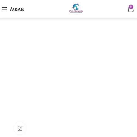
Menu
0
Klik om te vergroten