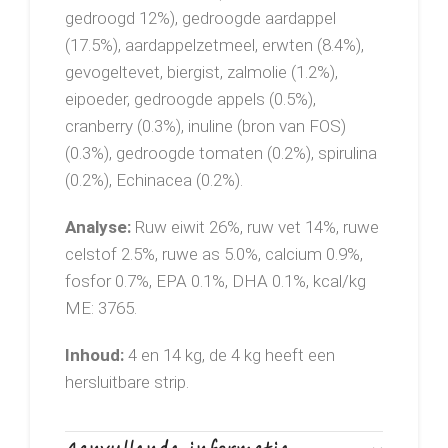
gedroogd 12%), gedroogde aardappel
(17.5%), aardappelzetmeel, erwten (8.4%),
gevogeltevet, biergist, zalmolie (1.2%),
eipoeder, gedroogde appels (0.5%),
cranberry (0.3%), inuline (bron van FOS)
(0.3%), gedroogde tomaten (0.2%), spirulina
(0.2%), Echinacea (0.2%).​
Analyse:
Ruw eiwit 26%, ruw vet 14%, ruwe
celstof 2.5%, ruwe as 5.0%, calcium 0.9%,
fosfor 0.7%, EPA 0.1%, DHA 0.1%, kcal/kg
ME: 3765.
Inhoud:
4 en 14 kg, de 4 kg heeft een
hersluitbare strip.