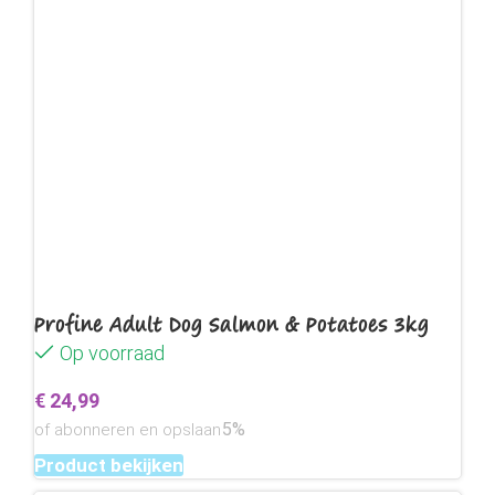
Profine Adult Dog Salmon & Potatoes 3kg
Op voorraad
€
24,99
5%
of abonneren en opslaan
Product bekijken