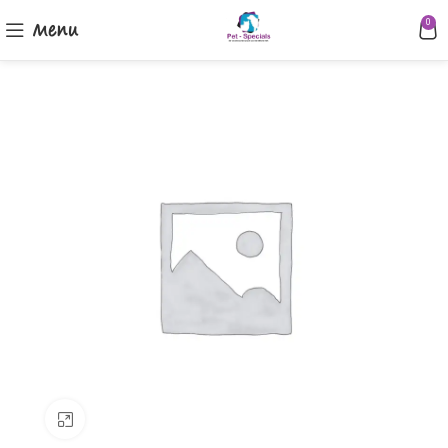
Menu
0
Klik om te vergroten