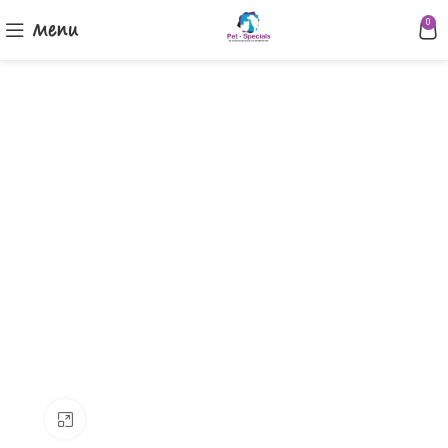
Menu
0
Klik om te vergroten