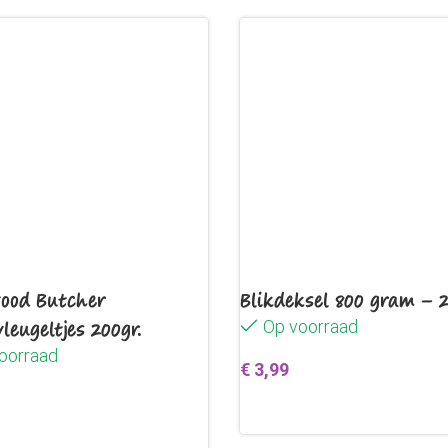
* Vlechten blijft mogelijk
* Onzichtbare laag met l
* Frisheid
* Huidvriendelijk
* Vuil- en urine afstotend
* Hoogglans “Show effec
* Super doorkambaar
* Geeft extra volume
* Zijdezacht gevoel
* Magisch effect
ood Butcher
Blikdeksel 800 gram – 
leugeltjes 200gr.
Op voorraad
oorraad
€
3,99
Toevoegen aan winkelwag
egen aan winkelwagen