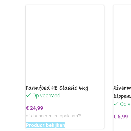
Farmfood HE Classic 4kg
Riverw
Op voorraad
kippenv
Op v
€
24,99
5%
of abonneren en opslaan
€
5,99
Product bekijken
Toevo