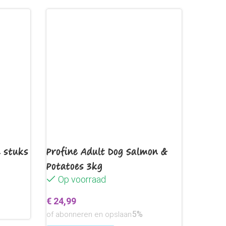
ang aanhoudende werking
t”
2 stuks
Profine Adult Dog Salmon &
Potatoes 3kg
Op voorraad
€
24,99
en
5%
of abonneren en opslaan