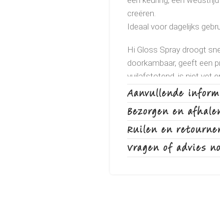
een keuring, een wedstrijd
creëren.
Ideaal voor dagelijks gebru
Hi Gloss Spray droogt snel,
doorkambaar, geeft een pra
vuilafstotend, is niet vet
en de faire prijs zéér voord
Aanvullende inform
Bezorgen en afhale
Dit product zal volledig 
Ruilen en retourne
Nationaal en internationa
Vragen of advies n
Alle voordelen van Hi G
* Super ontklitter
* Plakt / kleeft niet
* Zowel op nat als droog 