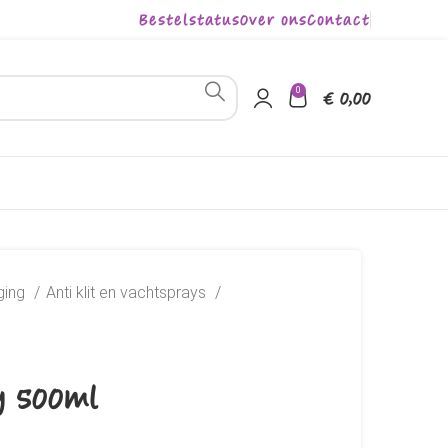
Bestelstatus
Over ons
Contact
0
€
0,00
ging
Anti klit en vachtsprays
y 500ml